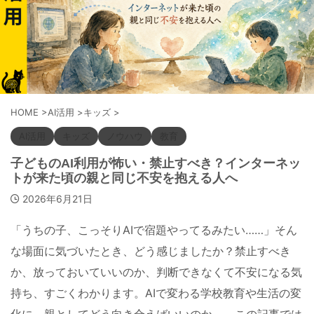
HOME
>
AI活用
>
キッズ
>
AI活用
キッズ
ノウハウ
教育
子どものAI利用が怖い・禁止すべき？インターネッ
トが来た頃の親と同じ不安を抱える人へ
2026年6月21日
「うちの子、こっそりAIで宿題やってるみたい……」そん
な場面に気づいたとき、どう感じましたか？禁止すべき
か、放っておいていいのか、判断できなくて不安になる気
持ち、すごくわかります。AIで変わる学校教育や生活の変
化に、親としてどう向き合えばいいのか——この記事では