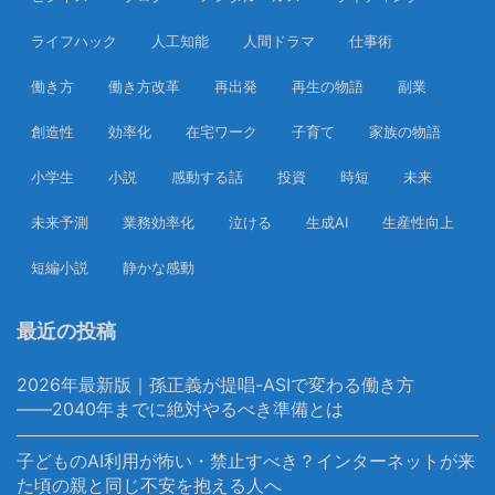
ライフハック
人工知能
人間ドラマ
仕事術
働き方
働き方改革
再出発
再生の物語
副業
創造性
効率化
在宅ワーク
子育て
家族の物語
小学生
小説
感動する話
投資
時短
未来
未来予測
業務効率化
泣ける
生成AI
生産性向上
短編小説
静かな感動
最近の投稿
2026年最新版｜孫正義が提唱-ASIで変わる働き方
――2040年までに絶対やるべき準備とは
子どものAI利用が怖い・禁止すべき？インターネットが来
た頃の親と同じ不安を抱える人へ