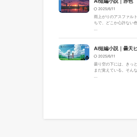
AI短編小説｜赤色
2025/6/11
雨上がりのアスファル
ちで、どこか心許ない
...
AI短編小説｜曇天
2025/6/11
曇り空の下には、きっ
まだ覚えている。そんな
...