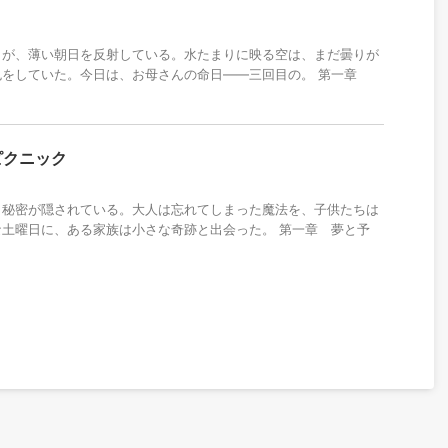
トが、薄い朝日を反射している。水たまりに映る空は、まだ曇りが
色をしていた。今日は、お母さんの命日——三回目の。 第一章
ピクニック
と秘密が隠されている。大人は忘れてしまった魔法を、子供たちは
土曜日に、ある家族は小さな奇跡と出会った。 第一章 夢と予