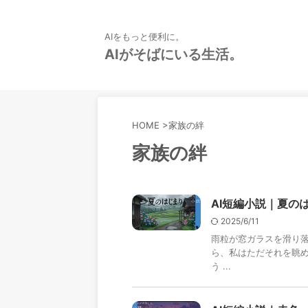
AIをもっと便利に。
AIがそばにいる生活。
HOME
>
家族の絆
家族の絆
AI短編小説｜夏の
2025/6/11
雨粒が窓ガラスを滑り
ら、私はただそれを眺
う ...