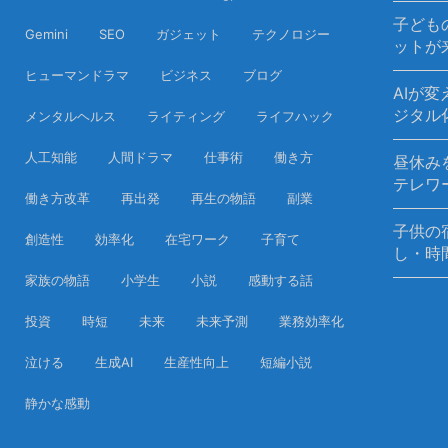
子ども
Gemini
SEO
ガジェット
テクノロジー
ットが
ヒューマンドラマ
ビジネス
ブログ
AIが
ジタル
メンタルヘルス
ライティング
ライフハック
人工知能
人間ドラマ
仕事術
働き方
昼休み
テレワ
働き方改革
再出発
再生の物語
副業
子供の
創造性
効率化
在宅ワーク
子育て
し・時
家族の物語
小学生
小説
感動する話
投資
時短
未来
未来予測
業務効率化
泣ける
生成AI
生産性向上
短編小説
静かな感動