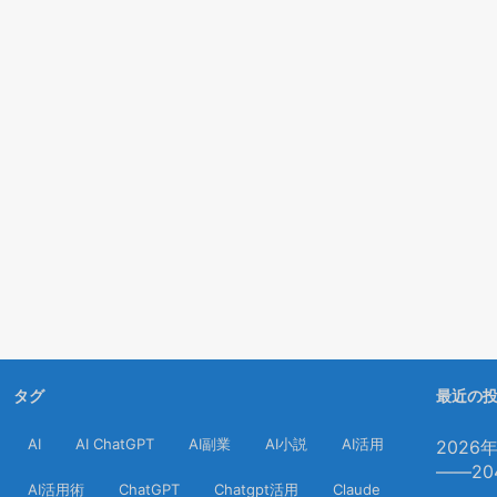
タグ
最近の
AI
AI ChatGPT
AI副業
AI小説
AI活用
202
――2
AI活用術
ChatGPT
Chatgpt活用
Claude