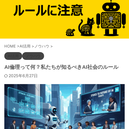
HOME
>
AI活用
>
ノウハウ
>
AI活用
ノウハウ
AI倫理って何？私たちが知るべきAI社会のルール
2025年6月27日