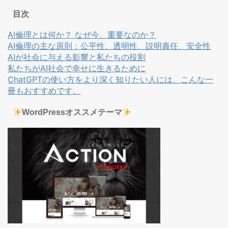
目次
AI倫理とは何か？ なぜ今、重要なのか？
AI倫理の主な原則：公平性、透明性、説明責任、安全性
AIが社会に与える影響と私たちの役割
私たちがAI社会で幸せに生きるために
ChatGPTの使い方をより深く知りたい人には、こんな一
冊もおすすめです。
WordPressオススメテーマ