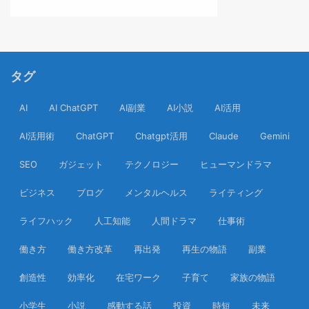
タグ
AI
AI ChatGPT
AI副業
AI小説
AI活用
AI活用術
ChatGPT
Chatgpt活用
Claude
Gemini
SEO
ガジェット
テクノロジー
ヒューマンドラマ
ビジネス
ブログ
メンタルヘルス
ライティング
ライフハック
人工知能
人間ドラマ
仕事術
働き方
働き方改革
再出発
再生の物語
副業
創造性
効率化
在宅ワーク
子育て
家族の物語
小学生
小説
感動する話
投資
時短
未来