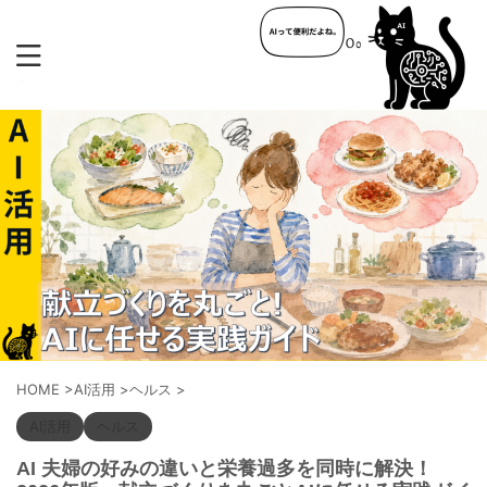
HOME
>
AI活用
>
ヘルス
>
AI活用
ヘルス
AI 夫婦の好みの違いと栄養過多を同時に解決！