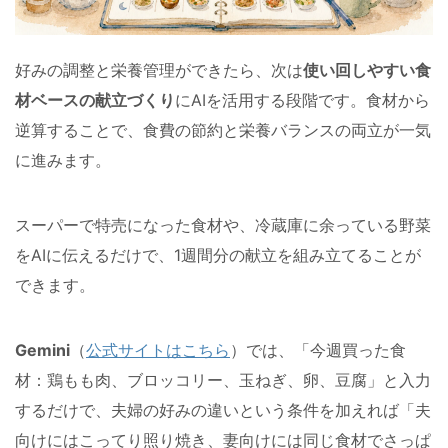
好みの調整と栄養管理ができたら、次は
使い回しやすい食
材ベースの献立づくり
にAIを活用する段階です。食材から
逆算することで、食費の節約と栄養バランスの両立が一気
に進みます。
スーパーで特売になった食材や、冷蔵庫に余っている野菜
をAIに伝えるだけで、1週間分の献立を組み立てることが
できます。
Gemini
（
公式サイトはこちら
）では、「今週買った食
材：鶏もも肉、ブロッコリー、玉ねぎ、卵、豆腐」と入力
するだけで、夫婦の好みの違いという条件を加えれば「夫
向けにはこってり照り焼き、妻向けには同じ食材でさっぱ