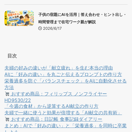
子供の宿題にAIを活用｜答え合わせ・ヒント出し・
時間管理まで在宅ワーク親が解説
2026/6/17
目次
夫婦の好みの違いが「献立疲れ」を生む本当の理由
AIに「好みの違い」を丸ごと伝えるプロンプトの作り方
栄養過多を防ぐ「バランスチェック」をAIに自動化させる
方法
おすすめ商品：フィリップス ノンフライヤー
HD9530/22
「今週の食材」から逆算するAI献立の作り方
夫婦で一緒に使うと効果が倍増する「AI献立の共有術」
おすすめ商品：日記帳 食事記録ダイアリー
まとめ：AIで「好みの違い」と「栄養過多」を同時に卒業