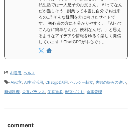
私生活では一人息子のお父さん。 AIってなん
だか難しそう…副業って本当に自分でも出来
るの...? そんな疑問を方に向けたサイトで
す。 初心者の方にも分かりやすく、「AIって
こんなに簡単なんだ。便利なんだ。」と思え
るようなアイデアや情報をゆるく楽しく発信
しています！ChatGPTが中心です。
-
AI活用
,
ヘルス
-
AI献立
,
AI生活活用
,
Chatgpt活用
,
ヘルシー献立
,
夫婦の好みの違い
,
時短料理
,
栄養バランス
,
栄養過多
,
献立づくり
,
食事管理
comment