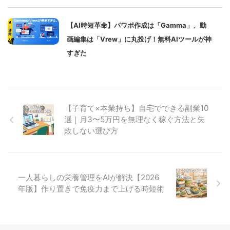
【AI時短革命】パワポ作成は「Gamma」、動
画編集は「Vrew」に丸投げ！無料AIツールが神
すぎた
【子育て×本業持ち】自宅でできる副業10
選｜月3〜5万円を無理なく稼ぐ方法と失
敗しない選び方
一人暮らしの栄養管理をAIが解決【2026
年版】作り置きで免疫力まで上げる時短術