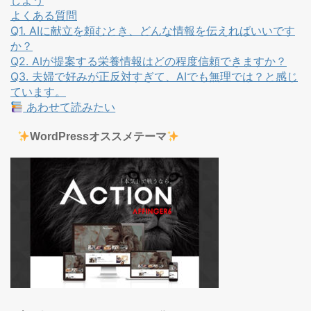
しよう
よくある質問
Q1. AIに献立を頼むとき、どんな情報を伝えればいいです
か？
Q2. AIが提案する栄養情報はどの程度信頼できますか？
Q3. 夫婦で好みが正反対すぎて、AIでも無理では？と感じ
ています。
あわせて読みたい
WordPressオススメテーマ