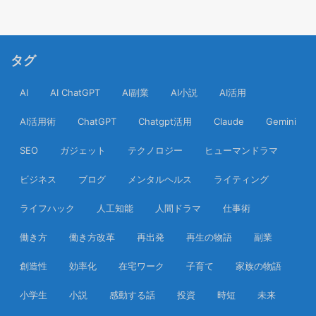
タグ
AI
AI ChatGPT
AI副業
AI小説
AI活用
AI活用術
ChatGPT
Chatgpt活用
Claude
Gemini
SEO
ガジェット
テクノロジー
ヒューマンドラマ
ビジネス
ブログ
メンタルヘルス
ライティング
ライフハック
人工知能
人間ドラマ
仕事術
働き方
働き方改革
再出発
再生の物語
副業
創造性
効率化
在宅ワーク
子育て
家族の物語
小学生
小説
感動する話
投資
時短
未来